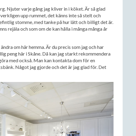
rg. Njuter varje gång jag kliver in i köket. Är så glad
verkligen upp rummet, det känns inte så stelt och
fintlig stomme, med tanke på hur lätt och billigt det är.
änns rejäla och som om de kan hålla i många många år
t ändra om här hemma. Är du precis som jag och har
 billig peng här i Skåne. Då kan jag starkt rekommendera
h göra med också. Man kan kontakta dom för en
ksbänk. Något jag gjorde och det är jag glad för. Det