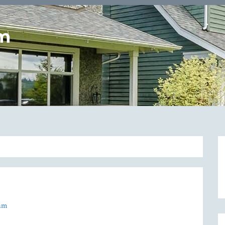
em
am