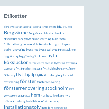
Etiketter
abrasives
altan
attefall
Attefallshus
attefallshus 40 kvm
Bergvärme
Bergvärme Halmstad
besikta
skyddsrum
bohagsflytt
brunnsborrning
bullermäta
Bullermätning
bullernivå
butiksetablering
butiksgolv
butiksrenovering
bygga hus
bygga pool
byggfirma Stockholm
byta
byggföretag
byggföretag Stockholm
köksluckor
dörrar
entreprenad
flyttfirma
flyttfirma
Göteborg
flyttfirma helsingborg. flytt helsingborg
Flyttfirmor
flytthjälp
Göteborg
flytthjälp helsingborg
flyttstäd
fönster
flyttstädning
fönsterrenovering
fönsterrenovering stockholm
golv
hem
golvsystem
gräsmatta
hus
hustillverkare
hyra
möbler
inredning
Installation luftvärmepump
installationsgolv
installera bergvärme