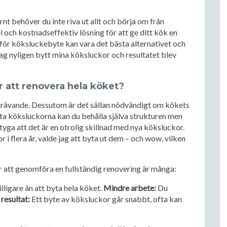
t behöver du inte riva ut allt och börja om från
 och kostnadseffektiv lösning för att ge ditt kök en
arför köksluckebyte kan vara det bästa alternativet och
jag nyligen bytt mina köksluckor och resultatet blev
ör att renovera hela köket?
skrävande. Dessutom är det sällan nödvändigt om kökets
ta köksluckorna kan du behålla själva strukturen men
tyga att det är en otrolig skillnad med nya köksluckor.
 i flera år, valde jag att byta ut dem – och wow, vilken
ör att genomföra en fullständig renovering är många:
ligare än att byta hela köket.
Mindre arbete:
Du
resultat:
Ett byte av köksluckor går snabbt, ofta kan