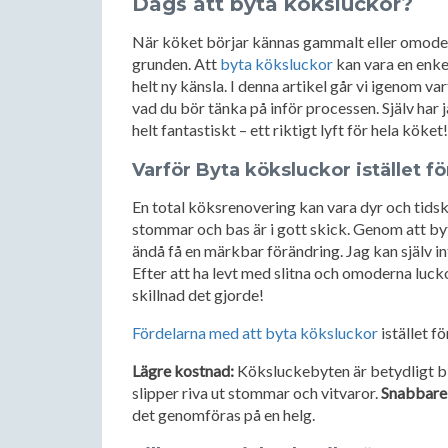
Dags att byta köksluckor?
När köket börjar kännas gammalt eller omodern
grunden. Att
byta köksluckor
kan vara en enkel
helt ny känsla. I denna artikel går vi igenom v
vad du bör tänka på inför processen. Själv har 
helt fantastiskt – ett riktigt lyft för hela köket!
Varför Byta köksluckor istället f
En total köksrenovering kan vara dyr och tid
stommar och bas är i gott skick. Genom att by
ändå få en märkbar förändring. Jag kan själv in
Efter att ha levt med slitna och omoderna luckor
skillnad det gjorde!
Fördelarna med att byta köksluckor
istället f
Lägre kostnad:
Köksluckebyten är betydligt bil
slipper riva ut stommar och vitvaror.
Snabbare 
det genomföras på en helg.