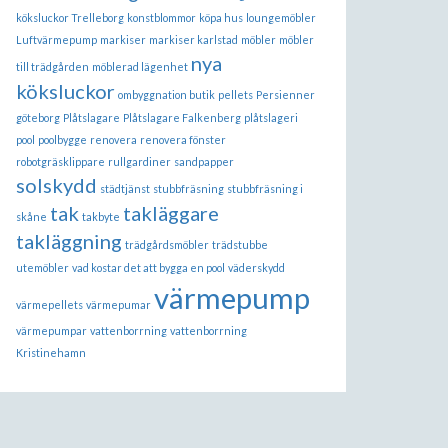
köksluckor Trelleborg
konstblommor
köpa hus
loungemöbler
Luftvärmepump
markiser
markiser karlstad
möbler
möbler
nya
till trädgården
möblerad lägenhet
köksluckor
ombyggnation butik
pellets
Persienner
göteborg
Plåtslagare
Plåtslagare Falkenberg
plåtslageri
pool
poolbygge
renovera
renovera fönster
robotgräsklippare
rullgardiner
sandpapper
solskydd
städtjänst
stubbfräsning
stubbfräsning i
tak
takläggare
skåne
takbyte
takläggning
trädgårdsmöbler
trädstubbe
utemöbler
vad kostar det att bygga en pool
väderskydd
värmepump
värmepellets
värmepumar
värmepumpar
vattenborrning
vattenborrning
Kristinehamn