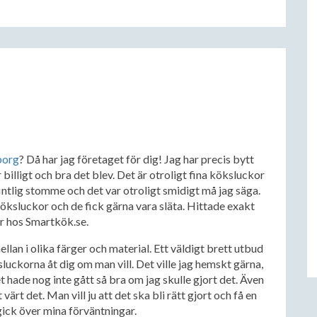
eborg
? Då har jag företaget för dig! Jag har precis bytt
 billigt och bra det blev. Det är otroligt fina köksluckor
intlig stomme och det var otroligt smidigt må jag säga.
köksluckor och de fick gärna vara släta. Hittade exakt
or hos Smartkök.se.
lan i olika färger och material. Ett väldigt brett utbud
uckorna åt dig om man vill. Det ville jag hemskt gärna,
 hade nog inte gått så bra om jag skulle gjort det. Även
värt det. Man vill ju att det ska bli rätt gjort och få en
 gick över mina förväntningar.