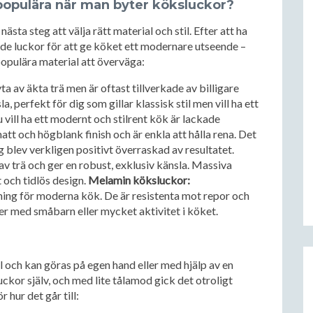
 populära när man byter köksluckor?
sta steg att välja rätt material och stil. Efter att ha
ckade luckor för att ge köket ett modernare utseende –
populära material att överväga:
a av äkta trä men är oftast tillverkade av billigare
a, perfekt för dig som gillar klassisk stil men vill ha ett
vill ha ett modernt och stilrent kök är lackade
att och högblank finish och är enkla att hålla rena. Det
ag blev verkligen positivt överraskad av resultatet.
av trä och ger en robust, exklusiv känsla. Massiva
t och tidlös design.
Melamin köksluckor:
ning för moderna kök. De är resistenta mot repor och
jer med småbarn eller mycket aktivitet i köket.
l och kan göras på egen hand eller med hjälp av en
uckor själv, och med lite tålamod gick det otroligt
 hur det går till: