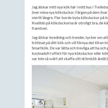
Jag älskar mitt nya kök här i mitt hus i Trellebo
över mina nya köksluckor. Färgen på dem livar 
sterilt längre. Fler borde byta köksluckor på be
Kvalitén på köksluckorna är otroligt bra, de k
framöver.
Jag älskar inredning och trender, tycker om at
tröttnat på ditt kök och vill förnya det till en
Smartkök. De var lätta och trevliga att ha oc
kostnadsfri offert för nya köksluckor eller kö
var inte så svårt att skaffa sitt drömkök ändå:)