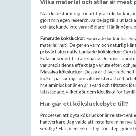
Vilka material och stilar är mest
När du bestämt dig för att byta köksluckor, är nä
gjort min egen research, valde jag till slut la
och jag kunde inte vara nöjdare! Här är några 
Fanerade köksluckor:
Fanerade luckor har en yt
material inuti. De ger en varm och naturlig känsl
prisvärt alternativ.
Lackade köksluckor:
Om du 
köksluckor ett bra alternativ. De finns i både m
var precis denna effekt jag var ute efter, och j
Massiva köksluckor:
Dessa är tillverkade helt 
luckor passar dig som vill investera i hållbarhe
Melaminluckor är en prisvärd och slitstark lös
lättstädade, vilket gör dem idealiska för famil
Hur går ett köksluckebyte till?
Processen att byta köksluckor är relativt enke
hantverkare. Jag valde att installera mina nya l
smidigt! Här är en enkel steg-för-steg-guide för