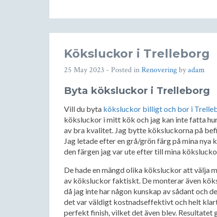
Köksluckor i Trelleborg
25 May 2023
- Posted in
Renovering
by
adam
Byta köksluckor i Trelleborg
Vill du byta
köksluckor billigt och bor i Trell
köksluckor i mitt kök och jag kan inte fatta hur
av bra kvalitet. Jag bytte köksluckorna på bef
Jag letade efter en grå/grön färg på mina nya 
den färgen jag var ute efter till mina köksluck
De hade en mängd olika köksluckor att välja mel
av köksluckor faktiskt. De monterar även köksl
då jag inte har någon kunskap av sådant och det
det var väldigt kostnadseffektivt och helt klart 
perfekt finish, vilket det även blev. Resultatet