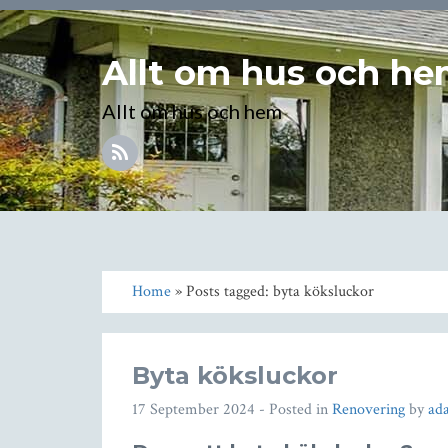
Allt om hus och h
Allt om hus och hem
Home
» Posts tagged: byta köksluckor
Byta köksluckor
17 September 2024
- Posted in
Renovering
by
ad