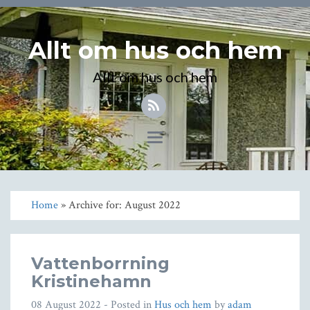
Allt om hus och hem
Allt om hus och hem
Toggle
navigation
Home
» Archive for: August 2022
Vattenborrning
Kristinehamn
08 August 2022
- Posted in
Hus och hem
by
adam