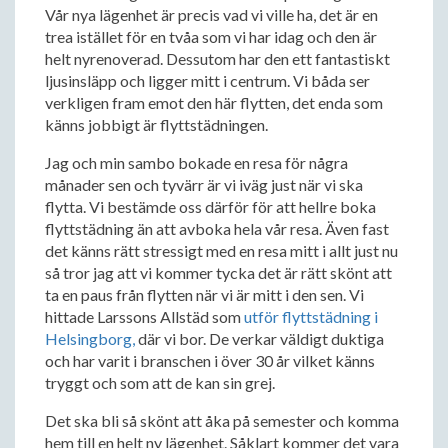
Vår nya lägenhet är precis vad vi ville ha, det är en
trea istället för en tvåa som vi har idag och den är
helt nyrenoverad. Dessutom har den ett fantastiskt
ljusinsläpp och ligger mitt i centrum. Vi båda ser
verkligen fram emot den här flytten, det enda som
känns jobbigt är flyttstädningen.
Jag och min sambo bokade en resa för några
månader sen och tyvärr är vi iväg just när vi ska
flytta. Vi bestämde oss därför för att hellre boka
flyttstädning än att avboka hela vår resa. Även fast
det känns rätt stressigt med en resa mitt i allt just nu
så tror jag att vi kommer tycka det är rätt skönt att
ta en paus från flytten när vi är mitt i den sen. Vi
hittade Larssons Allstäd som
utför flyttstädning i
Helsingborg,
där vi bor. De verkar väldigt duktiga
och har varit i branschen i över 30 år vilket känns
tryggt och som att de kan sin grej.
Det ska bli så skönt att åka på semester och komma
hem till en helt ny lägenhet. Såklart kommer det vara