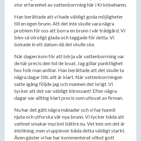
stor erfarenhet av vattenborrning här i Kristinehamn.
Han berättade att vi hade väldigt goda möjligheter
till en egen brunn. Att det inte skulle vara några
problem för oss att borra en brunn i vår trädgård. Vi
blev så otroligt glada och taggade för detta. Vi
bokade in ett datum då det skulle ske.
När dagen kom för att börja vår vattenborrning var
de här precis den tid de lovat. Jag gillar punktlighet
hos folk man anlitar. Han berättade att det skulle ta
några dagar tills allt är klart. När vattenborrningen
satte igång följde jag och mannen det ivrigt. Vi
tycker att det var väldigt intressant! Efter några
dagar var allting klart precis som utlovat av firman.
Nu har det gått några månader och vi har hunnit
njuta och utforska vår nya brunn. Vi tycker båda att
vattnet smakar mycket bättre nu. Vet inte om det är
inbillning, men vi upplever båda detta väldigt starkt.
Även gäster vi har har kommenterat vilket gott