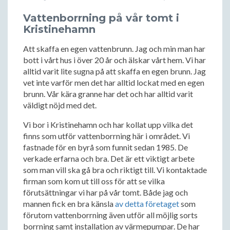
Vattenborrning på vår tomt i
Kristinehamn
Att skaffa en egen vattenbrunn. Jag och min man har
bott i vårt hus i över 20 år och älskar vårt hem. Vi har
alltid varit lite sugna på att skaffa en egen brunn. Jag
vet inte varför men det har alltid lockat med en egen
brunn. Vår kära granne har det och har alltid varit
väldigt nöjd med det.
Vi bor i Kristinehamn och har kollat upp vilka det
finns som utför vattenborrning här i området. Vi
fastnade för en byrå som funnit sedan 1985. De
verkade erfarna och bra. Det är ett viktigt arbete
som man vill ska gå bra och riktigt till. Vi kontaktade
firman som kom ut till oss för att se vilka
förutsättningar vi har på vår tomt. Både jag och
mannen fick en bra känsla
av detta företaget
som
förutom vattenborrning även utför all möjlig sorts
borrning samt installation av värmepumpar. De har