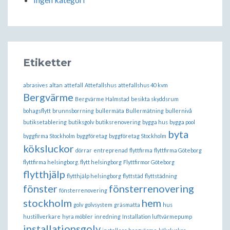
Etiketter
abrasives
altan
attefall
Attefallshus
attefallshus 40 kvm
Bergvärme
Bergvärme Halmstad
besikta skyddsrum
bohagsflytt
brunnsborrning
bullermäta
Bullermätning
bullernivå
butiksetablering
butiksgolv
butiksrenovering
bygga hus
bygga pool
byta
byggfirma Stockholm
byggföretag
byggföretag Stockholm
köksluckor
dörrar
entreprenad
flyttfirma
flyttfirma Göteborg
flyttfirma helsingborg. flytt helsingborg
Flyttfirmor Göteborg
flytthjälp
flytthjälp helsingborg
flyttstäd
flyttstädning
fönster
fönsterrenovering
fönsterrenovering
stockholm
hem
golv
golvsystem
gräsmatta
hus
hustillverkare
hyra möbler
inredning
Installation luftvärmepump
installationsgolv