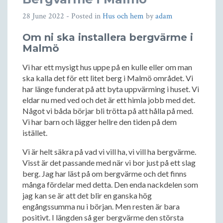
28 June 2022
- Posted in
Hus och hem
by
adam
Om ni ska installera bergvärme i
Malmö
Vi har ett mysigt hus uppe på en kulle eller om man
ska kalla det för ett litet berg i Malmö området. Vi
har länge funderat på att byta uppvärming i huset. Vi
eldar nu med ved och det är ett himla jobb med det.
Något vi båda börjar bli trötta på att hålla på med.
Vi har barn och lägger hellre den tiden på dem
istället.
Vi är helt säkra på vad vi vill ha, vi vill ha bergvärme.
Visst är det passande med när vi bor just på ett slag
berg. Jag har läst på om bergvärme och det finns
många fördelar med detta. Den enda nackdelen som
jag kan se är att det blir en ganska hög
engångssumma nu i början. Men resten är bara
positivt. I längden så ger bergvärme den största