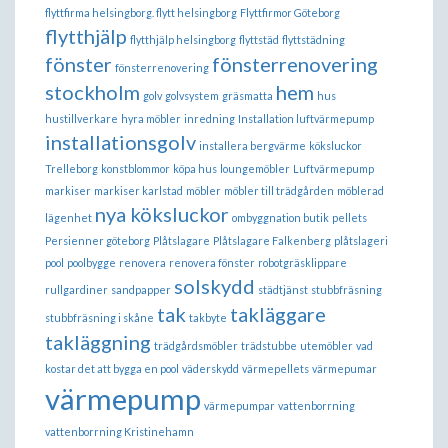
flyttfirma helsingborg. flytt helsingborg
Flyttfirmor Göteborg
flytthjälp
flytthjälp helsingborg
flyttstäd
flyttstädning
fönster
fönsterrenovering
fönsterrenovering
stockholm
hem
golv
golvsystem
gräsmatta
hus
hustillverkare
hyra möbler
inredning
Installation luftvärmepump
installationsgolv
installera bergvärme
köksluckor
Trelleborg
konstblommor
köpa hus
loungemöbler
Luftvärmepump
markiser
markiser karlstad
möbler
möbler till trädgården
möblerad
nya köksluckor
lägenhet
ombyggnation butik
pellets
Persienner göteborg
Plåtslagare
Plåtslagare Falkenberg
plåtslageri
pool
poolbygge
renovera
renovera fönster
robotgräsklippare
solskydd
rullgardiner
sandpapper
städtjänst
stubbfräsning
tak
takläggare
stubbfräsning i skåne
takbyte
takläggning
trädgårdsmöbler
trädstubbe
utemöbler
vad
kostar det att bygga en pool
väderskydd
värmepellets
värmepumar
värmepump
värmepumpar
vattenborrning
vattenborrning Kristinehamn