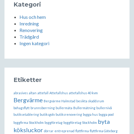
Kategori
Hus och hem
Inredning
Renovering
Trädgård
Ingen kategori
Etiketter
abrasives
altan
attefall
Attefallshus
attefallshus 40 kvm
Bergvärme
Bergvärme Halmstad
besikta skyddsrum
bohagsflytt
brunnsborrning
bullermäta
Bullermätning
bullernivå
butiksetablering
butiksgolv
butiksrenovering
bygga hus
bygga pool
byta
byggfirma Stockholm
byggföretag
byggföretag Stockholm
köksluckor
dörrar
entreprenad
flyttfirma
flyttfirma Göteborg