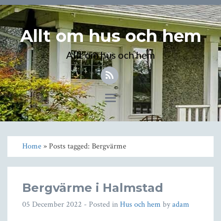
Allt om hus och hem
Allt om hus och hem
Toggle
navigation
Home
» Posts tagged: Bergvärme
Bergvärme i Halmstad
05 December 2022
- Posted in
Hus och hem
by
adam