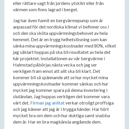
eller rättare sagt från jordens ytskikt eller från
värmen som finns lagrad i berget.
Jag har även funnit en bergvärmepump som är
anpassad för det nordiska klimat vi befinner oss i
och den ska sköta uppvärmningsbehovet av hela
hemmet. Det är en trygg helhetslösning som kan
sänka mina uppvärmningskostnader med 80%, vilket
jag såklart hoppas på ska bli resultatet av hela det
här projektet. Installationen av vår bergvärme i
Halmstad påbörjas nästa vecka och jag ser
verkligen fram emot att allt ska bli klart. Det
kommer bli så spännande att se hur mycket mina
uppvärmningskostnader kommer sänkas och hur
mycket jag kommer spara på denna investering i
slutändan. Jag hoppas verkligen det kommer vara
värt det.
Firman jag anlitat
verkar otroligt proffsiga
och jag känner att jag är i trygga händer. Har hört
mycket bra om dem och hur duktiga samt snabba
dem är. Har en bra magkänsla angående dem.