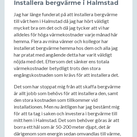
Installera bergvärme i Halmstad
Jag har länge funderat på att installera bergvärme
till vårt hem i Halmstad då jag har hört väldigt
mycket bra om det och då jag tycker att vi har
alldeles för höga värmekostnader varje månad här
hemma. Flera av mina vänner och kollegor har
installerat bergvärme hemma hos dem och alla jag
har pratat med angående detta har varit väldigt
nöjda med det. Eftersom det sänker ens totala
värmekostnader betydligt trots den stora
engångskostnaden som krävs för att installera det.
Det som har stoppat mig från att skaffa bergvärme
är allt jobb som behövs för att installera den, samt
den stora kostnaden som tillkommer vid
installationen. Men nu äntligen har jag bestämt mig
för att ta tag i saken och investera i bergvärme till
mitt hem i Halmstad. Det som behöver göras är att
borra ett hål som är 50-200 meter djupt, det är
därigenom som energin sedan omvandlas till värme,