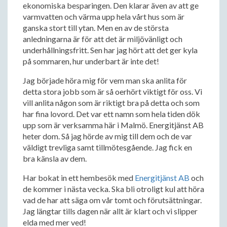
ekonomiska besparingen. Den klarar även av att ge
varmvatten och värma upp hela vårt hus som är
ganska stort till ytan. Men en av de största
anledningarna är för att det är miljövänligt och
underhållningsfritt. Sen har jag hört att det ger kyla
på sommaren, hur underbart är inte det!
Jag började höra mig för vem man ska anlita för
detta stora jobb som är så oerhört viktigt för oss. Vi
vill anlita någon som är riktigt bra på detta och som
har fina lovord. Det var ett namn som hela tiden dök
upp som är verksamma här i Malmö. Energitjänst AB
heter dom. Så jag hörde av mig till dem och de var
väldigt trevliga samt tillmötesgående. Jag fick en
bra känsla av dem.
Har bokat in ett hembesök med
Energitjänst AB
och
de kommer i nästa vecka. Ska bli otroligt kul att höra
vad de har att säga om vår tomt och förutsättningar.
Jag längtar tills dagen när allt är klart och vi slipper
elda med mer ved!