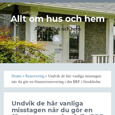
Allt om hus och hem
Allt om hus och hem
Toggle
navigation
Home
»
Renovering
» Undvik de här vanliga misstagen
när du gör en fönsterrenovering i din BRF i Stockholm
Undvik de här vanliga
misstagen när du gör en