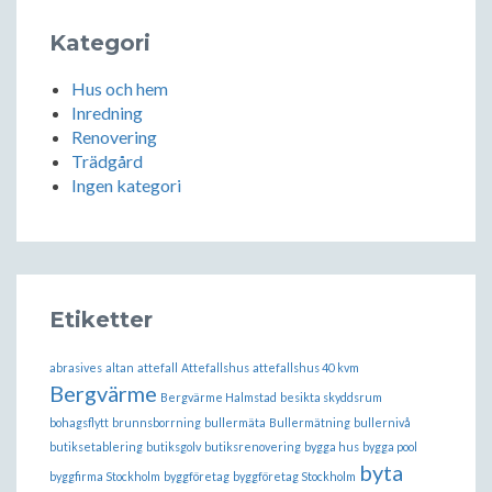
Kategori
Hus och hem
Inredning
Renovering
Trädgård
Ingen kategori
Etiketter
abrasives
altan
attefall
Attefallshus
attefallshus 40 kvm
Bergvärme
Bergvärme Halmstad
besikta skyddsrum
bohagsflytt
brunnsborrning
bullermäta
Bullermätning
bullernivå
butiksetablering
butiksgolv
butiksrenovering
bygga hus
bygga pool
byta
byggfirma Stockholm
byggföretag
byggföretag Stockholm