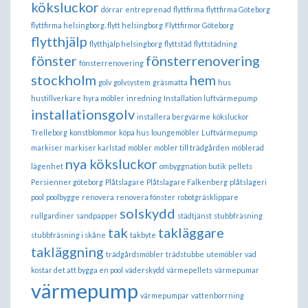
köksluckor
dörrar
entreprenad
flyttfirma
flyttfirma Göteborg
flyttfirma helsingborg. flytt helsingborg
Flyttfirmor Göteborg
flytthjälp
flytthjälp helsingborg
flyttstäd
flyttstädning
fönster
fönsterrenovering
fönsterrenovering
stockholm
hem
golv
golvsystem
gräsmatta
hus
hustillverkare
hyra möbler
inredning
Installation luftvärmepump
installationsgolv
installera bergvärme
köksluckor
Trelleborg
konstblommor
köpa hus
loungemöbler
Luftvärmepump
markiser
markiser karlstad
möbler
möbler till trädgården
möblerad
nya köksluckor
lägenhet
ombyggnation butik
pellets
Persienner göteborg
Plåtslagare
Plåtslagare Falkenberg
plåtslageri
pool
poolbygge
renovera
renovera fönster
robotgräsklippare
solskydd
rullgardiner
sandpapper
städtjänst
stubbfräsning
tak
takläggare
stubbfräsning i skåne
takbyte
takläggning
trädgårdsmöbler
trädstubbe
utemöbler
vad
kostar det att bygga en pool
väderskydd
värmepellets
värmepumar
värmepump
värmepumpar
vattenborrning