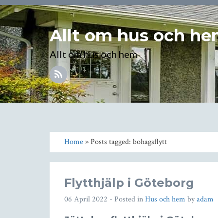
Allt om hus och h
Allt om hus och hem
Home
» Posts tagged: bohagsflytt
Flytthjälp i Göteborg
06 April 2022
- Posted in
Hus och hem
by
adam