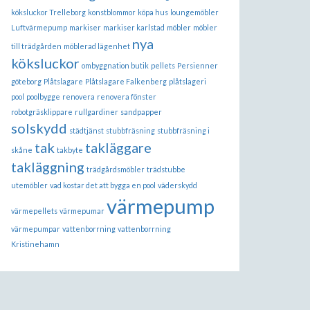
köksluckor Trelleborg
konstblommor
köpa hus
loungemöbler
Luftvärmepump
markiser
markiser karlstad
möbler
möbler
nya
till trädgården
möblerad lägenhet
köksluckor
ombyggnation butik
pellets
Persienner
göteborg
Plåtslagare
Plåtslagare Falkenberg
plåtslageri
pool
poolbygge
renovera
renovera fönster
robotgräsklippare
rullgardiner
sandpapper
solskydd
städtjänst
stubbfräsning
stubbfräsning i
tak
takläggare
skåne
takbyte
takläggning
trädgårdsmöbler
trädstubbe
utemöbler
vad kostar det att bygga en pool
väderskydd
värmepump
värmepellets
värmepumar
värmepumpar
vattenborrning
vattenborrning
Kristinehamn