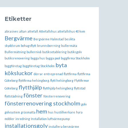
Etiketter
abrasives
altan
attefall
Attefallshus
attefallshus 40 kvm
Bergvärme
Bergvärme Halmstad
besikta
skyddsrum
bohagsflytt
brunnsborrning
bullermäta
Bullermätning
bullernivå
butiksetablering
butiksgolv
butiksrenovering
bygga hus
bygga pool
byggfirma Stockholm
byta
byggföretag
byggföretag Stockholm
köksluckor
dörrar
entreprenad
flyttfirma
flyttfirma
Göteborg
flyttfirma helsingborg. flytt helsingborg
Flyttfirmor
flytthjälp
Göteborg
flytthjälp helsingborg
flyttstäd
fönster
flyttstädning
fönsterrenovering
fönsterrenovering stockholm
golv
hem
golvsystem
gräsmatta
hus
hustillverkare
hyra
möbler
inredning
Installation luftvärmepump
installationsgolv
installera bergvärme