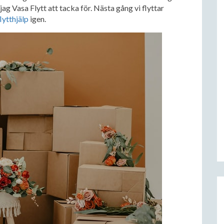
ag Vasa Flytt att tacka för. Nästa gång vi flyttar
lytthjälp
igen.