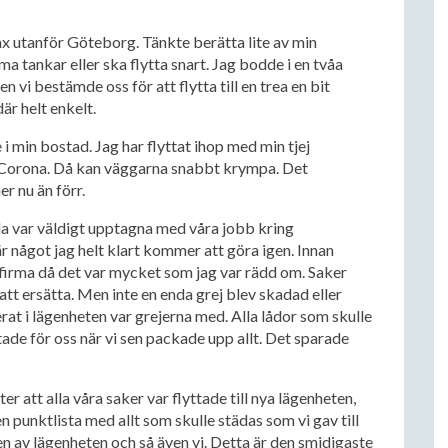
trax utanför Göteborg. Tänkte berätta lite av min
a tankar eller ska flytta snart. Jag bodde i en tvåa
 vi bestämde oss för att flytta till en trea en bit
är helt enkelt.
i min bostad. Jag har flyttat ihop med min tjej
Corona. Då kan väggarna snabbt krympa. Det
r nu än förr.
åda var väldigt upptagna med våra jobb kring
är något jag helt klart kommer att göra igen. Innan
lyttfirma då det var mycket som jag var rädd om. Saker
att ersätta. Men inte en enda grej blev skadad eller
cerat i lägenheten var grejerna med. Alla lådor som skulle
ttade för oss när vi sen packade upp allt. Det sparade
er att alla våra saker var flyttade till nya lägenheten,
 punktlista med allt som skulle städas som vi gav till
n av lägenheten och så även vi. Detta är den smidigaste