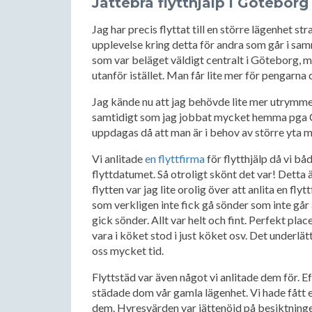
Jättebra flytthjälp i Göteborg
Jag har precis flyttat till en större lägenhet s
upplevelse kring detta för andra som går i samm
som var beläget väldigt centralt i Göteborg, men
utanför istället. Man får lite mer för pengarna d
Jag kände nu att jag behövde lite mer utrymme 
samtidigt som jag jobbat mycket hemma pga 
uppdagas då att man är i behov av större yta me
Vi anlitade
en flyttfirma
för flytthjälp då vi b
flyttdatumet. Så otroligt skönt det var! Detta 
flytten var jag lite orolig över att anlita en f
som verkligen inte fick gå sönder som inte går 
gick sönder. Allt var helt och fint. Perfekt pla
vara i köket stod i just köket osv. Det underlä
oss mycket tid.
Flyttstäd var även något vi anlitade dem för. Eft
städade dom vår gamla lägenhet. Vi hade fått en
dem. Hyresvärden var jättenöjd på besiktninge