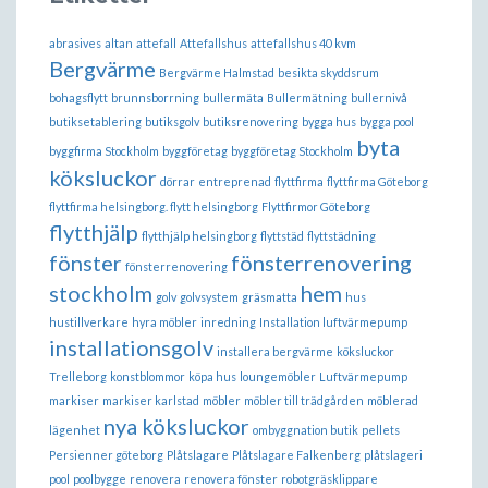
abrasives
altan
attefall
Attefallshus
attefallshus 40 kvm
Bergvärme
Bergvärme Halmstad
besikta skyddsrum
bohagsflytt
brunnsborrning
bullermäta
Bullermätning
bullernivå
butiksetablering
butiksgolv
butiksrenovering
bygga hus
bygga pool
byta
byggfirma Stockholm
byggföretag
byggföretag Stockholm
köksluckor
dörrar
entreprenad
flyttfirma
flyttfirma Göteborg
flyttfirma helsingborg. flytt helsingborg
Flyttfirmor Göteborg
flytthjälp
flytthjälp helsingborg
flyttstäd
flyttstädning
fönster
fönsterrenovering
fönsterrenovering
stockholm
hem
golv
golvsystem
gräsmatta
hus
hustillverkare
hyra möbler
inredning
Installation luftvärmepump
installationsgolv
installera bergvärme
köksluckor
Trelleborg
konstblommor
köpa hus
loungemöbler
Luftvärmepump
markiser
markiser karlstad
möbler
möbler till trädgården
möblerad
nya köksluckor
lägenhet
ombyggnation butik
pellets
Persienner göteborg
Plåtslagare
Plåtslagare Falkenberg
plåtslageri
pool
poolbygge
renovera
renovera fönster
robotgräsklippare